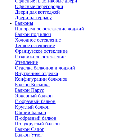
Офисные пластиковые двери
Офисные перегородки
Двери для коттеджей
Двери на террасу
Балконы
Панорамное остекление лоджий
Балкон под ключ
Холодное остекление
Теплое остекление
Французское остекление
Раздвижное остекление
Утепление
Отделка балконов и лоджий
Внутренняя отделка
Конфигурации балконов
Балкон Косынка
Балкон Парус
Эркерный балкон
Г-образный балкон
Круглый балкон
Общий балкон
П-образный балкон
Полукруглый балкон
Балкон Сапог
Балкон Утюг