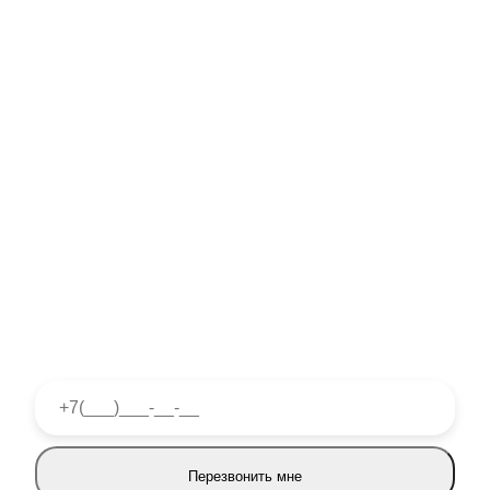
Отделка откосов
Утеплённые откосы из сандвич-панелей — красивый и
стильный вид окна
Дистанционное проветривание
Открытие окна не только механически, но и за счёт
радиоуправления
Не нашли что искали?
Перезвонить мне