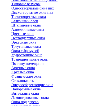
Типовые размеры
Одностворчатые окна пвх
Двухстворчатые окна пвх
Трехстворчатые окна
Балконный блок
Штульповые окна
Алюминиевые окна
Цветные окна
Нестандартные окна
Эркерные окна
Треугольные окна
Окна с фрамугой
Ударостойкие окна
Трапециевидные окна
По типу помещения
Арочные окна
Круглые окна
Французские окна
Стеклопакеты
Энергосберегающие окна
Панорамные окна
Витражные окна
Ламинированные окна
Окна под дерево