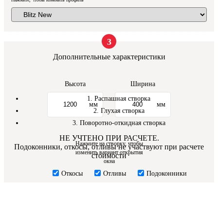
3
Дополнительные характеристики
Высота
Ширина
1. Распашная створка
мм
мм
2. Глухая створка
3. Поворотно-откидная створка
НЕ УЧТЕНО ПРИ РАСЧЕТЕ.
Нажмите на створку, чтобы
Подоконники, откосы, отливы не участвуют при расчете
изменить вариант открытия
стоимости
окна
Откосы
Отливы
Подоконники