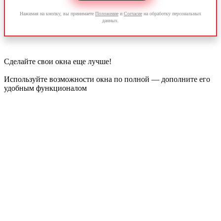
Нажимая на кнопку, вы принимаете
Положение
и
Согласие
на обработку персональных
данных.
Сделайте свои окна
еще лучше!
Используйте возможности окна по полной — дополните его
удобным функционалом
Детский замок
Безопасность ваших
детей у окна
Противовзломная
фурнитура