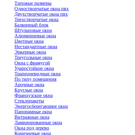
Типовые размеры
Одностворчатые окна пвх
Двухстворчатые окна пвх
Трехстворчатые окна
Балконный блок
Штульповые окна
Алюминиевые окна
Цветные окна
Нестандартные окна
Эркерные окна
Треугольные окна
Окна с фрамугой
Ударостойкие окна
Трапециевидные окна
По типу помещения
Арочные окна
Круглые окна
Французские окна
Стеклопакеты
Энергосберегающие окна
Панорамные окна
Витражные окна
Ламинированные окна
Окна под дерево
Коричневые окна