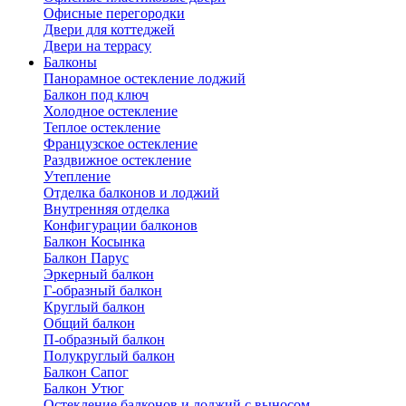
Офисные перегородки
Двери для коттеджей
Двери на террасу
Балконы
Панорамное остекление лоджий
Балкон под ключ
Холодное остекление
Теплое остекление
Французское остекление
Раздвижное остекление
Утепление
Отделка балконов и лоджий
Внутренняя отделка
Конфигурации балконов
Балкон Косынка
Балкон Парус
Эркерный балкон
Г-образный балкон
Круглый балкон
Общий балкон
П-образный балкон
Полукруглый балкон
Балкон Сапог
Балкон Утюг
Остекление балконов и лоджий с выносом