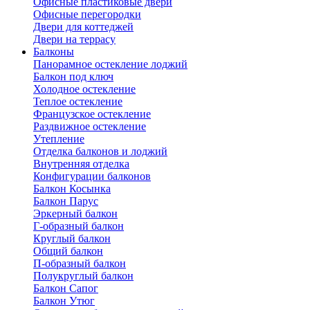
Офисные пластиковые двери
Офисные перегородки
Двери для коттеджей
Двери на террасу
Балконы
Панорамное остекление лоджий
Балкон под ключ
Холодное остекление
Теплое остекление
Французское остекление
Раздвижное остекление
Утепление
Отделка балконов и лоджий
Внутренняя отделка
Конфигурации балконов
Балкон Косынка
Балкон Парус
Эркерный балкон
Г-образный балкон
Круглый балкон
Общий балкон
П-образный балкон
Полукруглый балкон
Балкон Сапог
Балкон Утюг