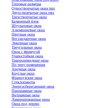
Типовые размеры
Одностворчатые окна пвх
Двухстворчатые окна пвх
Трехстворчатые окна
Балконный блок
Штульповые окна
Алюминиевые окна
Цветные окна
Нестандартные окна
Эркерные окна
Треугольные окна
Окна с фрамугой
Ударостойкие окна
Трапециевидные окна
По типу помещения
Арочные окна
Круглые окна
Французские окна
Стеклопакеты
Энергосберегающие окна
Панорамные окна
Витражные окна
Ламинированные окна
Окна под дерево