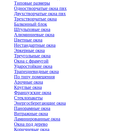
Типовые размеры
Одностворчатые окна пвх
Двухстворчатые окна пвх
Трехстворчатые окна
Балконный блок
Штульповые окна
Алюминиевые окна
Цветные окна
Нестандартные окна
Эркерные окна
Треугольные окна
Окна с фрамугой
Ударостойкие окна
Трапециевидные окна
По типу помещения
Арочные окна
Круглые окна
Французские окна
Стеклопакеты
Энергосберегающие окна
Панорамные окна
Витражные окна
Ламинированные окна
Окна под дерево
Коричневые окна