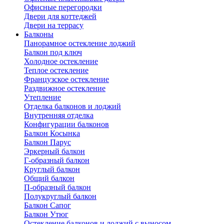
Офисные перегородки
Двери для коттеджей
Двери на террасу
Балконы
Панорамное остекление лоджий
Балкон под ключ
Холодное остекление
Теплое остекление
Французское остекление
Раздвижное остекление
Утепление
Отделка балконов и лоджий
Внутренняя отделка
Конфигурации балконов
Балкон Косынка
Балкон Парус
Эркерный балкон
Г-образный балкон
Круглый балкон
Общий балкон
П-образный балкон
Полукруглый балкон
Балкон Сапог
Балкон Утюг
Остекление балконов и лоджий с выносом